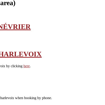
area)
NÉVRIER
CHARLEVOIX
oix by clicking
here
.
Charlevoix when booking by phone.