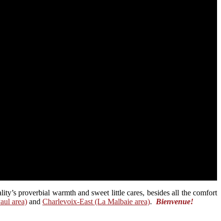
y’s proverbial warmth and sweet little cares, besides all the comfort
aul area)
and
Charlevoix-East (La Malbaie area)
.
Bienvenue!