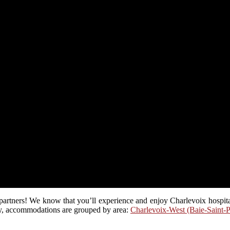
artners! We know that you’ll experience and enjoy Charlevoix hospitalit
ay, accommodations are grouped by area:
Charlevoix-West (Baie-Saint-P