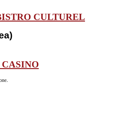
BISTRO CULTUREL
ea)
 CASINO
one.